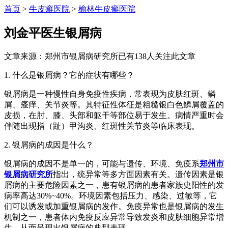
首页
>
牛皮癣医院
>
榆林牛皮癣医院
刘金平医生银屑病
文章来源：郑州市银屑病研究所
已有
138
人关注此文章
1. 什么是银屑病？它的症状有哪些？
银屑病是一种慢性自身免疫性疾病，常表现为皮肤红斑、鳞
屑、瘙痒、关节炎等。其特征性体征是粗糙银白色鳞屑覆盖的
皮损，在肘、膝、头部和躯干等部位易于发生。病情严重时会
伴随出现指（趾）甲沟炎、红斑性关节炎等临床表现。
2. 银屑病的成因是什么？
银屑病的成因不是单一的，可能与遗传、环境、免疫系
郑州市
银屑病研究所
指出，统异常等多方面因素有关。遗传因素是银
屑病的主要危险因素之一，患有银屑病的患者家族史阳性的发
病率高达30%~40%。环境因素包括压力、感染、过敏等，它
们可以诱发或加重银屑病的发作。免疫异常也是银屑病的发生
机制之一，患者体内免疫反应异常导致发炎和皮肤细胞异常增
生，从而呈现出银屑病的典型表现。