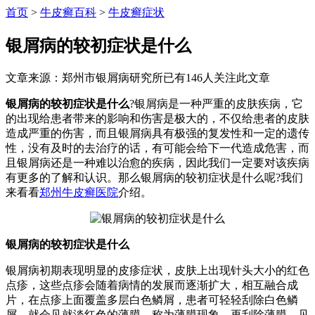
首页
>
牛皮癣百科
>
牛皮癣症状
银屑病的较初症状是什么
文章来源：郑州市银屑病研究所
已有
146
人关注此文章
银屑病的较初症状是什么
?银屑病是一种严重的皮肤疾病，它
的出现给患者带来的影响和伤害是极大的，不仅给患者的皮肤
造成严重的伤害，而且银屑病具有极强的复发性和一定的遗传
性，没有及时的去治疗的话，有可能会给下一代造成危害，而
且银屑病还是一种难以治愈的疾病，因此我们一定要对该疾病
有更多的了解和认识。那么银屑病的较初症状是什么呢?我们
来看看
郑州牛皮癣医院
介绍。
银屑病的较初症状是什么
银屑病初期表现明显的皮疹症状，皮肤上出现针头大小的红色
点疹，这些点疹会随着病情的发展而逐渐扩大，相互融合成
片，在点疹上面覆盖多层白色鳞屑，患者可轻轻刮除白色鳞
屑，就会见就淡红色的薄膜，称为薄膜现象，再刮除薄膜，见