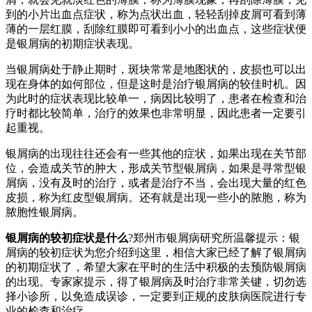
到的小片出血点症状，称为点状出血，轻轻刮掉皮屑可看到薄
薄的一层红膜，刮除红膜即可看到小小的出血点，这些症状便
是银屑病的初期症状表现。
当银屑病处于静止期时，斑块常常是地图状的，皮损也可以出
现在身体的如何部位，但是这时是治疗银屑病的较佳时机。因
为此时的症状表现比较单一，病因比较明了，患者在检查和治
疗时都比较简单，治疗的效果也非常明显，因此患者一定要引
起重视。
银屑病的出现往往还会有一些其他的症状，如果出现在关节部
位，会造成关节的肿大，形成关节型银屑病，如果是寻常型银
屑病，没有及时的治疗，或者是治疗不当，会出现大量的红色
皮损，称为红皮型银屑病。还有就是出现一些小的脓胞，称为
脓胞性银屑病。
银屑病的较初症状是什么
?郑州市银屑病研究所温馨提示：银
屑病的较初症状为您介绍到这里，相信大家已经了解了银屑病
的初期症状了，希望大家在平时的生活中积极的去预防银屑病
的出现。专家家提示，得了银屑病及时治疗非常关键，切勿选
择小诊所，以免造成误诊，一定要到正规的皮肤病医院进行专
业的检查和治疗。