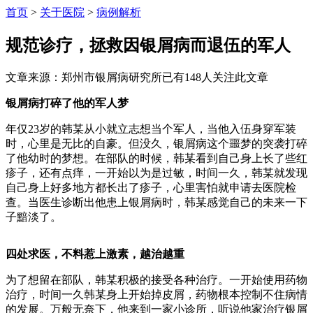
首页
>
关于医院
>
病例解析
规范诊疗，拯救因银屑病而退伍的军人
文章来源：郑州市银屑病研究所
已有
148
人关注此文章
银屑病打碎了他的军人梦
年仅23岁的韩某从小就立志想当个军人，当他入伍身穿军装
时，心里是无比的自豪。但没久，银屑病这个噩梦的突袭打碎
了他幼时的梦想。在部队的时候，韩某看到自己身上长了些红
疹子，还有点痒，一开始以为是过敏，时间一久，韩某就发现
自己身上好多地方都长出了疹子，心里害怕就申请去医院检
查。当医生诊断出他患上银屑病时，韩某感觉自己的未来一下
子黯淡了。
四处求医，不料惹上激素，越治越重
为了想留在部队，韩某积极的接受各种治疗。一开始使用药物
治疗，时间一久韩某身上开始掉皮屑，药物根本控制不住病情
的发展。万般无奈下，他来到一家小诊所，听说他家治疗银屑