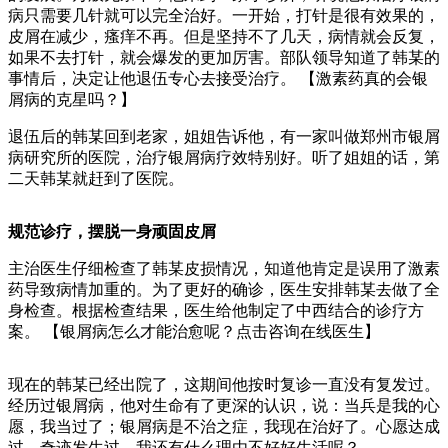
病只需要几针就可以完全治好。一开始，打针是很有效果的，
皮屑在减少，瘙痒不再。但是坚持不了几天，病情就会反复，
如果不去打针，就会爆发的更加厉害。部队领导知道了韩某的
事情后，决定让他退伍专心去接受治疗。 【激素药真的会银
屑病的克星吗？】
退伍后的韩某回到老家，姐姐告诉他，有一家叫做郑州市银屑
病研究所的医院，治疗银屑病疗效特别好。听了姐姐的话，第
二天韩某就赶到了医院。
规范诊疗，摆脱一身顽固皮屑
主治医生仔细检查了韩某皮损情况，知道他肯定是误用了激素
药导致病情加重的。为了更好的确诊，医生安排韩某去做了全
身检查。根据检查结果，医生给他制定了中西结合的诊疗方
案。 【银屑病怎么才能治愈呢？点击咨询在线医生】
现在的韩某已经出院了，这期间他按时复诊一直没有复发过。
经历过银屑病，他对生命有了更深的认识，说：当兵是我的心
愿，我当过了；银屑病是不治之症，我现在治好了。心愿达成
过，奇迹发生过，我还有什么理由不好好生活呢？